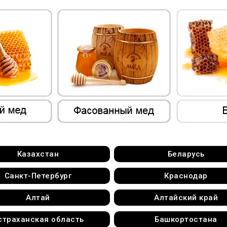
Казахстан
Беларусь
Санкт-Петербург
Краснодар
Алтай
Алтайский край
страханская область
Башкортостанa