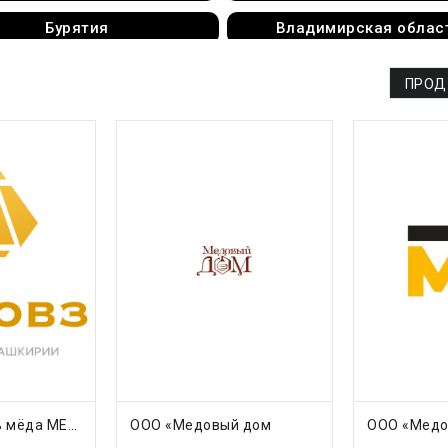
Бурятия
Владимирская облас
оронежская область
Дагестан
ПРОД
апорожская область
Ивановская область
Кабардино-Балкария
Калининградская обла
Камчатский край
Карачаево-Черкеси
Кировская область
Коми
Краснодарский край
Красноярский край
Курская область
Ленинградская облас
Марий Эл
Мордовия
Ненецкий АО
Нижегородская облас
ОБНЕЕ
ПОДРОБНЕЕ
П
Производитель мёда МЕДОВОЗ
ООО «Медовый дом