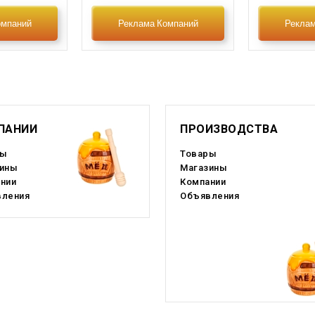
Омская область
Оренбургская област
омпаний
Реклама Компаний
Реклам
Пермский край
Приморский край
Рязанская область
Самарская область
ахалинская область
Свердловская облас
тавропольский край
Таймырский край
ПАНИИ
ПРОИЗВОДСТВА
ры
Товары
Тверская область
Томская область
ины
Магазины
нии
Компании
Тюменская область
Удмуртская Республи
ления
Объявления
Хакасия
Ханты-Мансийский 
еченская Республика
Чувашская Республи
мало-Ненецкий АО
Ярославская область