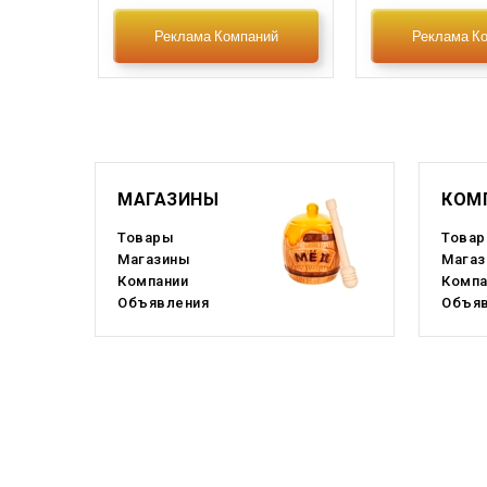
Новосибирская область
Реклама Компаний
Реклама К
Пензенская область
Ростовская область
Саха Якутия
С
Смоленская область
С
МАГАЗИНЫ
КОМ
Товары
Това
Татарстан
Магазины
Магаз
Компании
Компа
Тыва
Объявления
Объяв
Хабаровский край
Челябинская область
Ч
Эвенкийский округ
Я